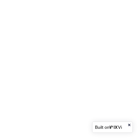
Built on