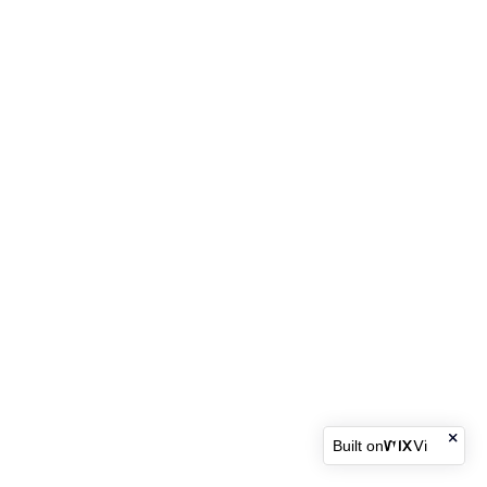
Built on