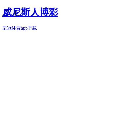
威尼斯人博彩
皇冠体育app下载