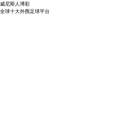
威尼斯人博彩
全球十大外围足球平台