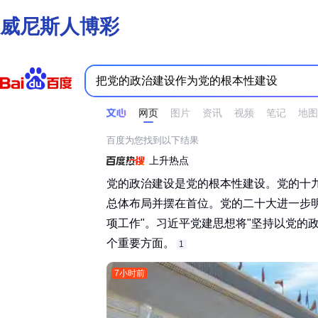
威尼斯人博彩
时间不限
所有网页和文件
站点内检索
网页
图片
资讯
视频
笔记
地图
百度为您找到以下结果
上升热点
党的政治建设是党的根本性建设。党的十
总体布局并摆在首位。党的二十大进一步
项工作"。习近平党建思想将"坚持以党的政
个重要方面。‌‌
1
7小时前