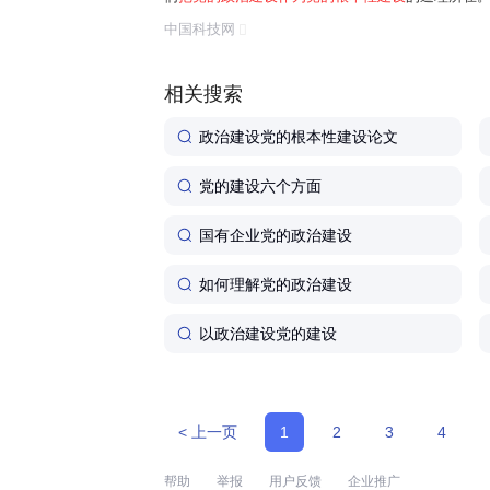
任务是保证全党服从中央,坚持党中央权威和集中统
中国科技网
题。习近平总书记曾讲过一个长征故事:"红军...
相关搜索
政治建设党的根本性建设论文
党的建设六个方面
国有企业党的政治建设
如何理解党的政治建设
以政治建设党的建设
< 上一页
1
2
3
4
帮助
举报
用户反馈
企业推广