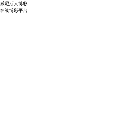
威尼斯人博彩
在线博彩平台