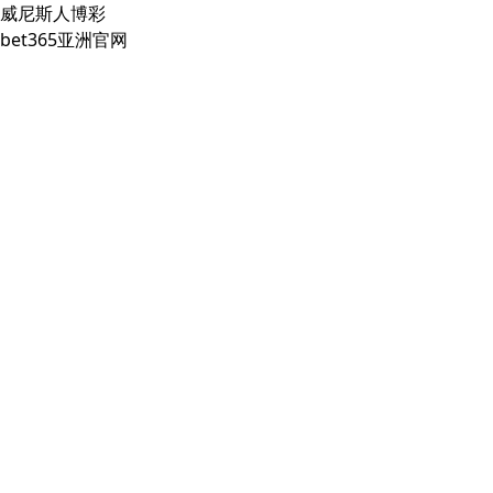
威尼斯人博彩
bet365亚洲官网