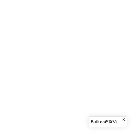
Built on