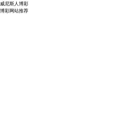
威尼斯人博彩
博彩网站推荐