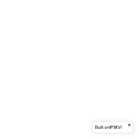
Built on