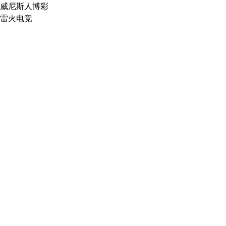
威尼斯人博彩
雷火电竞