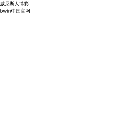
威尼斯人博彩
bwin中国官网