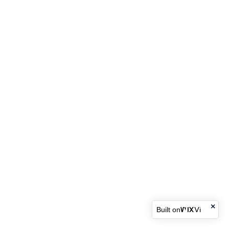
Built on